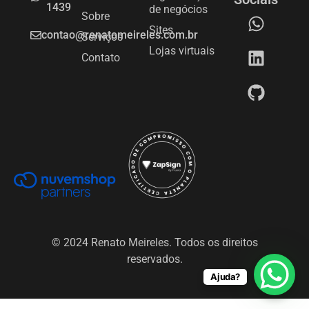
1439
de negócios
Sobre
Sites
contao@renatomeireles.com.br
Serviços
Lojas virtuais
Contato
© 2024 Renato Meireles. Todos os direitos
reservados.
Ajuda?