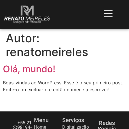
Autor:
renatomeireles
Olá, mundo!
Boas-vindas ao WordPress. Esse é o seu primeiro post.
Edite-o ou exclua-o, e então comece a escrever!
Menu
Serviços
Redes
+55 21
Home
Digitalização
98194-
Sociais